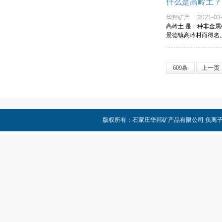
什么是高岭土？
华邦矿产
[2021-03-
高岭土 是一种非金
景德镇高岭村而得名
609条
上一页
版权所有：
石家庄华邦矿产品有限公司
负离